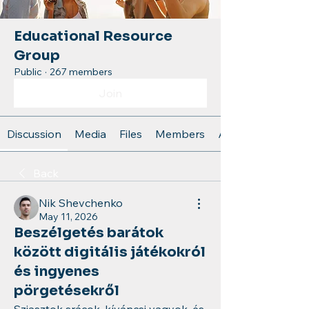
Educational Resource
Group
Public
·
267 members
Join
Discussion
Media
Files
Members
About
Back
Nik Shevchenko
May 11, 2026
Beszélgetés barátok
között digitális játékokról
és ingyenes
pörgetésekről