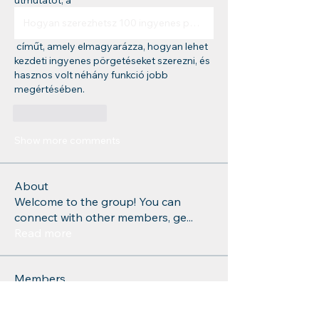
útmutatót, a  
Hogyan szerezhetsz 100 ingyenes pörgetést
 címűt, amely elmagyarázza, hogyan lehet 
kezdeti ingyenes pörgetéseket szerezni, és 
hasznos volt néhány funkció jobb 
megértésében.
Like
Reply
Show more comments
About
Welcome to the group! You can
connect with other members, ge
...
Read more
Members
Charlotte Sinclair
Follow