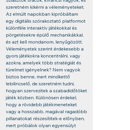
Sziasztok srácok, kíváncsi vagyok, és 
szeretném kikérni a véleményeteket. 
Az elmúlt napokban kipróbáltam 
egy digitális szórakoztató platformot 
különféle interaktív játékokkal és 
pörgetésekre épülő mechanikákkal, 
és azt kell mondanom, lenyűgözött. 
Véleményetek szerint érdekesebb a 
gyors játékokra koncentrálni, vagy 
azokra, amelyek több stratégiát és 
türelmet igényelnek? Nem vagyok 
biztos benne, mert mindkettő 
lebilincselő, de szeretném tudni, 
hogyan szervezitek a szabadidőtöket 
játék közben. Különösen érdekel, 
hogy a rövidebb játékmeneteket 
vagy a hosszabb, magával ragadóbb 
pillanatokat részesítitek-e előnyben, 
mert próbálok olyan egyensúlyt 