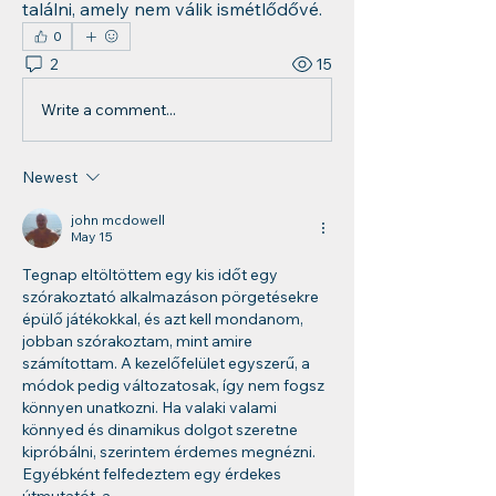
találni, amely nem válik ismétlődővé.
0
2
15
Write a comment...
Newest
john mcdowell
May 15
Tegnap eltöltöttem egy kis időt egy 
szórakoztató alkalmazáson pörgetésekre 
épülő játékokkal, és azt kell mondanom, 
jobban szórakoztam, mint amire 
számítottam. A kezelőfelület egyszerű, a 
módok pedig változatosak, így nem fogsz 
könnyen unatkozni. Ha valaki valami 
könnyed és dinamikus dolgot szeretne 
kipróbálni, szerintem érdemes megnézni. 
Egyébként felfedeztem egy érdekes 