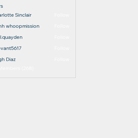
s
rlotte Sinclair
Follow
nh whoopmission
Follow
l.quayden
Follow
ayden
evant5617
Follow
t5617
gh Diaz
Follow
 Members (268)