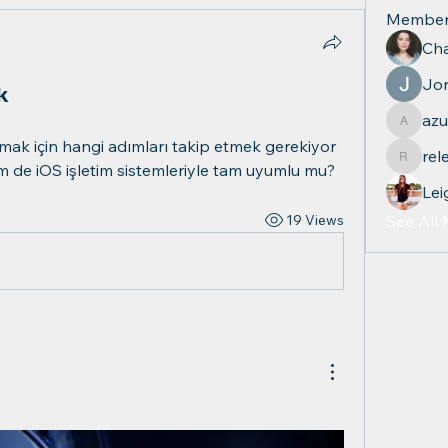
Member
Cha
Jo
k
azu
azul.qu
rel
relevan
de iOS işletim sistemleriyle tam uyumlu mu?
Lei
19 Views
See All