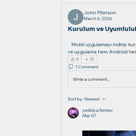
John Piterson
March 6, 2026
Kurulum ve Uyumlulu
   Mobil uygulamayı indirip kurmak için hangi adımları takip etmek gerekiyor 
ve uygulama hem Android hem 
0
1 Comment
Write a comment...
Sort by:
Newest
yedidya.fennec
Mar 07