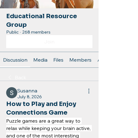
Educational Resource
Group
Public
·
268 members
Join
Discussion
Media
Files
Members
About
Back
Susanna
July 8, 2026
How to Play and Enjoy
Connections Game
Puzzle games are a great way to 
relax while keeping your brain active, 
and one of the most interesting 