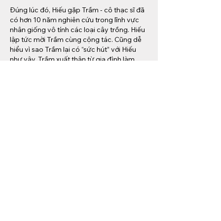
Đúng lúc đó, Hiếu gặp Trầm - cô thạc sĩ đã 
có hơn 10 năm nghiên cứu trong lĩnh vực 
nhân giống vô tính các loại cây trồng. Hiếu 
lập tức mời Trầm cùng cộng tác. Cũng dễ 
hiểu vì sao Trầm lại có “sức hút” với Hiếu 
như vậy. Trầm xuất thân từ gia đình làm 
nông ở Bình Thuận. Từ nhỏ, máu làm nông 
đã ăn vào da thịt cô, nên hễ có điều kiện là 
cô lại mày mò nghiên cứu các loại giống. 
Đến khi vào học Đại học Nông lâm 
TP.HCM và sau này là giảng viên của 
trường, Trầm càng có cơ hội được nghiên 
cứu về giống cây trồng. Có lần, khi Trầm đề 
xuất với thầy chủ nhiệm khoa làm đề tài 
nghiên cứu về cây chè đột biến ở xứ Lâm 
Đồng, không ít người đã cho rằng đầu óc 
cô “có vấn đề”. Nào ngờ Trầm làm thật và 
thành công.
Nhờ sự sáng tạo, say mê nghiên cứu, Trầm 
đã gặt hái được hàng loạt các giải thưởng 
uy tín, như Giải thưởng VIFOTEX 2007; Giải 
Quả cầu Vàng toàn quốc 2011; Giải Eureka 