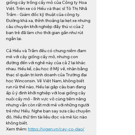
giống cây trồng cấy mô của Công ty Hoa 
Việt. Trên xe có Hiếu và thạc sĩ Tô Thị Nhã 
Trầm - Giám đốc kỹ thuật của công ty. 
Đường khá xa, thỉnh thoảng lại kẹt xe nhưng 
câu chuyện khởi nghiệp đầy thú vị của 2 
bạn trẻ đã làm cho thời gian gần như rút 
ngắn lại.
Cả Hiếu và Trầm đều có chung niềm đam 
mê với cây giống cấy mô, nhưng con 
đường đến với nghề này của cả 2 lại khác 
nhau. Hiếu kể, cậu học ở Mỹ về, nhận bằng 
thạc sĩ quản trị kinh doanh của Trường đại 
học Winconsin. Về Việt Nam, không biết 
run rủi thế nào, Hiếu lại gặp cậu bạn đang 
ấp ủ ý định khởi nghiệp với loại giống cây 
nuôi cấy mô - lĩnh vực vô cùng tiềm năng 
nhưng vẫn còn rất mới mẻ với những người 
trẻ như Hiếu. Nghe bạn say sưa câu chuyện 
đó, Hiếu thử tìm tài liệu đọc và mê lúc nào 
không biết.
Xem thêm: 
https://vigen.vn/cay-co-dao/