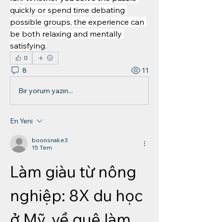
quickly or spend time debating 
possible groups, the experience can 
be both relaxing and mentally 
satisfying.
0
8
11
Bir yorum yazın...
En Yeni
boonsnake3
15 Tem
Làm giàu từ nông 
nghiệp: 8X du học 
ở Mỹ, về quê làm…