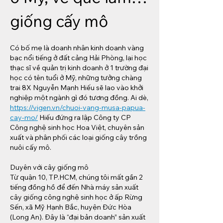
giống cấy mô
Có bố mẹ là doanh nhân kinh doanh vàng 
bạc nổi tiếng ở đất cảng Hải Phòng, lại học 
thạc sĩ về quản trị kinh doanh ở 1 trường đại 
học có tên tuổi ở Mỹ, những tưởng chàng 
trai 8X Nguyễn Mạnh Hiếu sẽ lao vào khởi 
nghiệp một ngành gì đó tương đồng. Ai dè, 
https://vigen.vn/chuoi-vang-musa-papua-
cay-mo/
 Hiếu đứng ra lập Công ty CP 
Công nghệ sinh học Hoa Việt, chuyên sản 
xuất và phân phối các loại giống cây trồng 
nuôi cấy mô.
Duyên với cây giống mô
Từ quận 10, TP.HCM, chúng tôi mất gần 2 
tiếng đồng hồ để đến Nhà máy sản xuất 
cây giống công nghệ sinh học ở ấp Rừng 
Sến, xã Mỹ Hạnh Bắc, huyện Đức Hòa 
(Long An). Đây là “đại bản doanh” sản xuất 