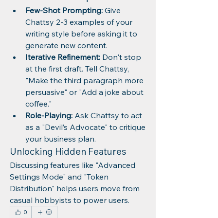
Few-Shot Prompting:
 Give 
Chattsy 2-3 examples of your 
writing style before asking it to 
generate new content.
Iterative Refinement:
 Don't stop 
at the first draft. Tell Chattsy, 
"Make the third paragraph more 
persuasive" or "Add a joke about 
coffee."
Role-Playing:
 Ask Chattsy to act 
as a "Devil’s Advocate" to critique 
your business plan.
Unlocking Hidden Features
Discussing features like "Advanced 
Settings Mode" and "Token 
Distribution" helps users move from 
casual hobbyists to power users.
0