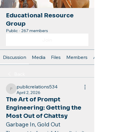
Educational Resource
Group
Public
·
267 members
Join
Discussion
Media
Files
Members
About
Back
publicrelations534
publicrelations534
April 2, 2026
The Art of Prompt
Engineering: Getting the
Most Out of Chattsy
Garbage In, Gold Out