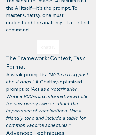
The secret to "magic" AI results isn't 
the AI itself—it's the prompt. To 
master Chattsy, one must 
understand the anatomy of a perfect 
command.
chattsy
The Framework: Context, Task, 
Format
A weak prompt is: 
"Write a blog post 
about dogs."
 A Chattsy-optimized 
prompt is: 
"Act as a veterinarian. 
Write a 900-word informative article 
for new puppy owners about the 
importance of vaccinations. Use a 
friendly tone and include a table for 
common vaccine schedules."
Advanced Techniques