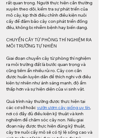
rất quan trọng. Người thực hiện cần thường 
xuyên theo dõi, kiểm tra sự phát triển của 
mô cây, kịp thời điều chỉnh điều kiện nuôi 
cấy để đảm bảo cây con phát triển đồng 
đều, không bị nhiễm bệnh hay biến dạng.
CHUYỂN CÂY TỪ PHÒNG THÍ NGHIỆM RA 
MÔI TRƯỜNG TỰ NHIÊN
Giai đoạn chuyển cây từ phòng thí nghiệm 
ra môi trường đất là bước quan trọng và 
cũng tiềm ẩn nhiều rủi ro. Cây con cần 
được huấn luyện dần để thích nghi với điều 
kiện tự nhiên như ánh sáng mạnh, độ ẩm 
thấp hơn và sự hiện diện của vi sinh vật.
Quá trình này thường được thực hiện tại 
các cơ sở hoặc 
vườn ươm cây giống uy tín
, 
nơi có đầy đủ điều kiện kỹ thuật và kinh 
nghiệm để chăm sóc cây non. Nếu giai 
đoạn này được thực hiện đúng kỹ thuật, 
cây tre nuôi cấy mô sẽ có tỷ lệ sống cao và 