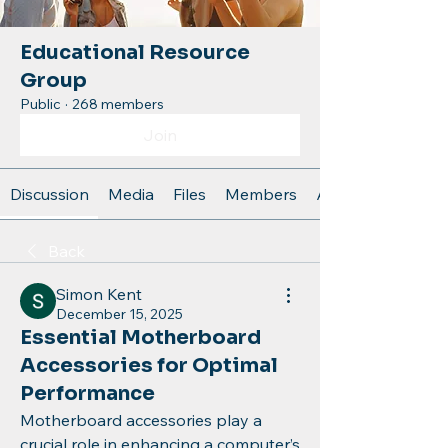
Educational Resource
Group
Public
·
268 members
Join
Discussion
Media
Files
Members
About
Back
Simon Kent
December 15, 2025
Essential Motherboard
Accessories for Optimal
Performance
Motherboard accessories play a 
crucial role in enhancing a computer’s 