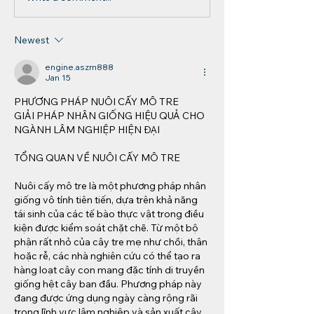
Newest
engine.aszm888
Jan 15
PHƯƠNG PHÁP NUÔI CẤY MÔ TRE
GIẢI PHÁP NHÂN GIỐNG HIỆU QUẢ CHO 
NGÀNH LÂM NGHIỆP HIỆN ĐẠI
TỔNG QUAN VỀ NUÔI CẤY MÔ TRE
Nuôi cấy mô tre là một phương pháp nhân 
giống vô tính tiên tiến, dựa trên khả năng 
tái sinh của các tế bào thực vật trong điều 
kiện được kiểm soát chặt chẽ. Từ một bộ 
phận rất nhỏ của cây tre mẹ như chồi, thân 
hoặc rễ, các nhà nghiên cứu có thể tạo ra 
hàng loạt cây con mang đặc tính di truyền 
giống hệt cây ban đầu. Phương pháp này 
đang được ứng dụng ngày càng rộng rãi 
trong lĩnh vực lâm nghiệp và sản xuất cây 