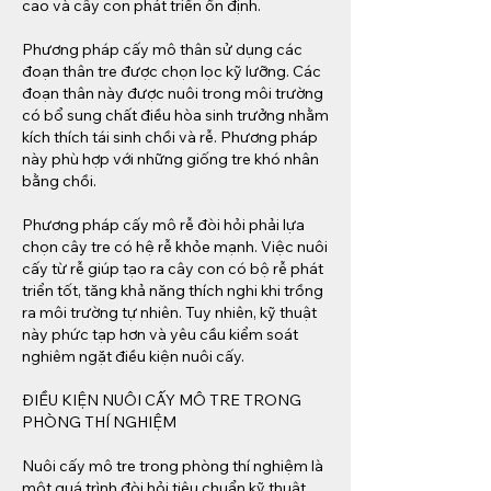
cao và cây con phát triển ổn định.
Phương pháp cấy mô thân sử dụng các 
đoạn thân tre được chọn lọc kỹ lưỡng. Các 
đoạn thân này được nuôi trong môi trường 
có bổ sung chất điều hòa sinh trưởng nhằm 
kích thích tái sinh chồi và rễ. Phương pháp 
này phù hợp với những giống tre khó nhân 
bằng chồi.
Phương pháp cấy mô rễ đòi hỏi phải lựa 
chọn cây tre có hệ rễ khỏe mạnh. Việc nuôi 
cấy từ rễ giúp tạo ra cây con có bộ rễ phát 
triển tốt, tăng khả năng thích nghi khi trồng 
ra môi trường tự nhiên. Tuy nhiên, kỹ thuật 
này phức tạp hơn và yêu cầu kiểm soát 
nghiêm ngặt điều kiện nuôi cấy.
ĐIỀU KIỆN NUÔI CẤY MÔ TRE TRONG 
PHÒNG THÍ NGHIỆM
Nuôi cấy mô tre trong phòng thí nghiệm là 
một quá trình đòi hỏi tiêu chuẩn kỹ thuật 