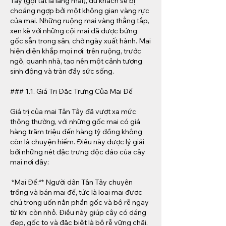
Tây (gọi tắt là làng mai), du khách sẽ bị 
choáng ngợp bởi một không gian vàng rực 
của mai. Những ruộng mai vàng thẳng tắp, 
xen kẽ với những cội mai đã được bứng 
gốc sẵn trong sân, chờ ngày xuất hành. Mai 
hiện diện khắp mọi nơi: trên ruộng, trước 
ngõ, quanh nhà, tạo nên một cảnh tượng 
sinh động và tràn đầy sức sống.
### 1.1. Giá Trị Đặc Trưng Của Mai Đế
Giá trị của mai Tân Tây đã vượt xa mức 
thông thường, với những gốc mai có giá 
hàng trăm triệu đến hàng tỷ đồng không 
còn là chuyện hiếm. Điều này được lý giải 
bởi những nét đặc trưng độc đáo của cây 
mai nơi đây:
*Mai Đế:** Người dân Tân Tây chuyên 
trồng và bán mai đế, tức là loại mai được 
chú trọng uốn nắn phần gốc và bộ rễ ngay 
từ khi còn nhỏ. Điều này giúp cây có dáng 
đẹp, gốc to và đặc biệt là bộ rễ vững chãi.