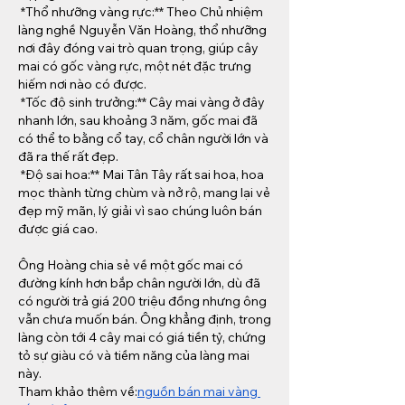
*Thổ nhưỡng vàng rực:** Theo Chủ nhiệm 
làng nghề Nguyễn Văn Hoàng, thổ nhưỡng 
nơi đây đóng vai trò quan trọng, giúp cây 
mai có gốc vàng rực, một nét đặc trưng 
hiếm nơi nào có được.
*Tốc độ sinh trưởng:** Cây mai vàng ở đây 
nhanh lớn, sau khoảng 3 năm, gốc mai đã 
có thể to bằng cổ tay, cổ chân người lớn và 
đã ra thế rất đẹp.
*Độ sai hoa:** Mai Tân Tây rất sai hoa, hoa 
mọc thành từng chùm và nở rộ, mang lại vẻ 
đẹp mỹ mãn, lý giải vì sao chúng luôn bán 
được giá cao.
Ông Hoàng chia sẻ về một gốc mai có 
đường kính hơn bắp chân người lớn, dù đã 
có người trả giá 200 triệu đồng nhưng ông 
vẫn chưa muốn bán. Ông khẳng định, trong 
làng còn tới 4 cây mai có giá tiền tỷ, chứng 
tỏ sự giàu có và tiềm năng của làng mai 
này.
Tham khảo thêm về:
nguồn bán mai vàng 