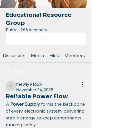
Educational Resource
Group
Public
·
268 members
Join
Discussion
Media
Files
Members
About
Back
mewiy91629
mewiy91629
November 24, 2025
Reliable Power Flow
A 
Power Supply
 forms the backbone 
of every electronic system, delivering 
stable energy to keep components 
running safely.