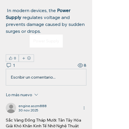
 In modern devices, the 
Power 
Supply
 regulates voltage and 
prevents damage caused by sudden 
surges or drops.
Power Supply
0
1
8
Escribir un comentario...
Lo más nuevo
engine.aszm888
30 nov 2025
Sắc Vàng Đồng Tháp Mười: Tân Tây Hóa 
Giải Khó Khăn Kinh Tế Nhờ Nghệ Thuật 