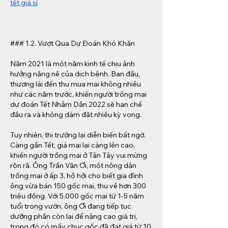
tết giá sỉ
### 1.2. Vượt Qua Dự Đoán Khó Khăn
Năm 2021 là một năm kinh tế chịu ảnh 
hưởng nặng nề của dịch bệnh. Ban đầu, 
thương lái đến thu mua mai không nhiều 
như các năm trước, khiến người trồng mai 
dự đoán Tết Nhâm Dần 2022 sẽ hạn chế 
đầu ra và không dám đặt nhiều kỳ vọng.
Tuy nhiên, thị trường lại diễn biến bất ngờ. 
Càng gần Tết, giá mai lại càng lên cao, 
khiến người trồng mai ở Tân Tây vui mừng 
rộn rã. Ông Trần Văn Ơi, một nông dân 
trồng mai ở ấp 3, hồ hởi cho biết gia đình 
ông vừa bán 150 gốc mai, thu về hơn 300 
triệu đồng. Với 5.000 gốc mai từ 1-5 năm 
tuổi trong vườn, ông Ơi đang tiếp tục 
dưỡng phần còn lại để nâng cao giá trị, 
trong đó có mấy chục gốc đã đạt giá từ 10 